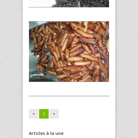
«
1
»
Articles à la une