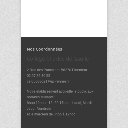
Nos Coordonnées
Collège Charles de Gaulle
2 Rue des Pommiers, 56270 Ploemeur
02.97.86.30.55
ce.0560802T@ac-rennes.fr
Notre établissement accueille le public aux
horaires suivants :
8hoo 12hoo - 13h30 17hoo - Lundi, Mardi,
Jeudi, Vendredi
et le mercredi de 8hoo à 12hoo