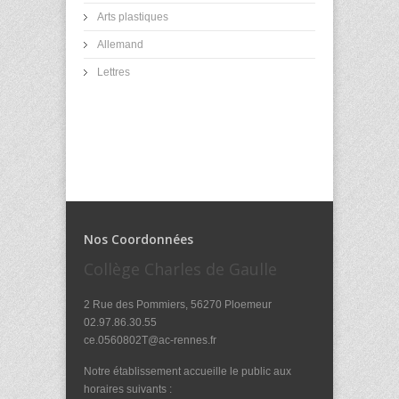
Arts plastiques
Allemand
Lettres
Nos Coordonnées
Collège Charles de Gaulle
2 Rue des Pommiers, 56270 Ploemeur
02.97.86.30.55
ce.0560802T@ac-rennes.fr
Notre établissement accueille le public aux
horaires suivants :