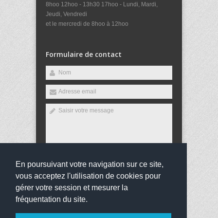
8hoo 12hoo - 13h30 17hoo - Lundi, Mardi,
Jeudi, Vendredi
et le mercredi de 8hoo à 12hoo
Formulaire de contact
En poursuivant votre navigation sur ce site,
Envoyer
vous acceptez l'utilisation de cookies pour
gérer votre session et mesurer la
fréquentation du site.
Copyright 2016
Collège Charles de Gaulle
Tous droits