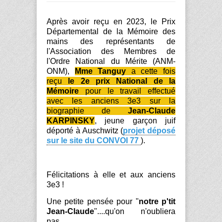
Après avoir reçu en 2023, le Prix
Départemental de la Mémoire des
mains des représentants de
l'Association des Membres de
l'Ordre National du Mérite (ANM-
ONM),
Mme Tanguy
a cette fois
reçu
le 2e prix National de la
Mémoire
pour le travail effectué
avec les anciens 3e3 sur la
biographie de
Jean-Claude
KARPINSKY
, jeune garçon juif
déporté à Auschwitz (
projet déposé
sur le site du CONVOI 77
).
Félicitations à elle et aux anciens
3e3 !
Une petite pensée pour "
notre p'tit
Jean-Claude
"....qu'on n'oubliera
pas.