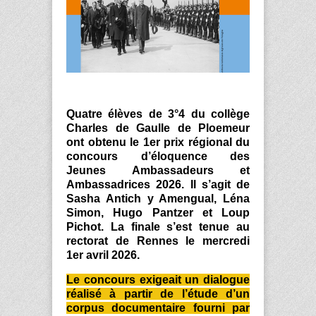
Quatre élèves de 3°4 du collège
Charles de Gaulle de Ploemeur
ont obtenu le 1
er
prix régional du
concours d’éloquence des
Jeunes Ambassadeurs et
Ambassadrices 2026. Il s’agit de
Sasha Antich y Amengual, Léna
Simon, Hugo Pantzer et Loup
Pichot. La finale s’est tenue au
rectorat de Rennes le mercredi
1
er
avril 2026.
Le concours exigeait un dialogue
réalisé à partir de l’étude d’un
corpus documentaire fourni par