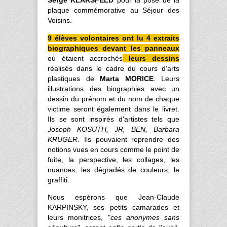
Serge KLARSFELD
pour la pose de la
plaque commémorative au Séjour des
Voisins.
9 élèves volontaires ont lu 4 extraits
biographiques devant les panneaux
où étaient accrochés
leurs dessins
réalisés dans le cadre du cours d'arts
plastiques de
Marta MORICE
. Leurs
illustrations des biographies avec un
dessin du prénom et du nom de chaque
victime seront également dans le livret.
Ils se sont inspirés d'artistes tels que
Joseph KOSUTH, JR, BEN, Barbara
KRUGER
. Ils pouvaient reprendre des
notions vues en cours comme le point de
fuite, la perspective, les collages, les
nuances, les dégradés de couleurs, le
graffiti.
Nous espérons que Jean-Claude
KARPINSKY, ses petits camarades et
leurs monitrices, "
ces anonymes sans