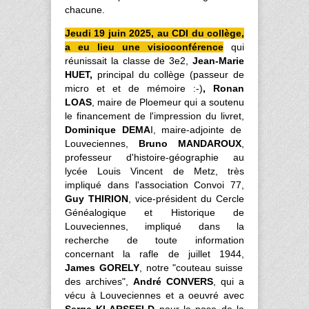
chacune.
Jeudi 19 juin 2025, au CDI du collège,
a eu lieu une visioconférence
qui
réunissait la classe de 3e2,
Jean-Marie
HUET,
principal du collège (passeur de
micro et et de mémoire :-)
, Ronan
LOAS
, maire de Ploemeur qui a soutenu
le financement de l'impression du livret,
Dominique
DEMA
I, maire-adjointe de
Louveciennes,
Bruno MANDAROUX
,
professeur d'histoire-géographie au
lycée Louis Vincent de Metz, très
impliqué dans l'association Convoi 77,
Guy THIRION
, vice-président du Cercle
Généalogique et Historique de
Louveciennes, impliqué dans la
recherche de toute information
concernant la rafle de juillet 1944,
James GORELY
, notre "couteau suisse
des archives",
André CONVERS
, qui a
vécu à Louveciennes et a oeuvré avec