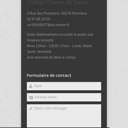
Collège Charles de Gaulle
2 Rue des Pommiers, 56270 Ploemeur
02.97.86.30.55
ce.0560802T@ac-rennes.fr
Notre établissement accueille le public aux
horaires suivants :
8hoo 12hoo - 13h30 17hoo - Lundi, Mardi,
Jeudi, Vendredi
et le mercredi de 8hoo à 12hoo
Formulaire de contact