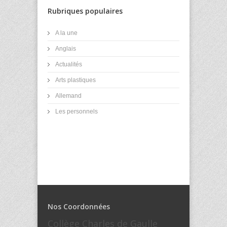
Rubriques populaires
A la une
Anglais
Actualités
Arts plastiques
Allemand
Les personnels
Nos Coordonnées
Collège Charles de Gaulle