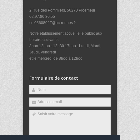
2 Rue des Pommiers, 56270 Ploemeur
02.97.86.30.55
ce.0560802T@ac-rennes.fr
Notre établissement accueille le public aux
horaires suivants :
8hoo 12hoo - 13h30 17hoo - Lundi, Mardi,
Jeudi, Vendredi
et le mercredi de 8hoo à 12hoo
Formulaire de contact