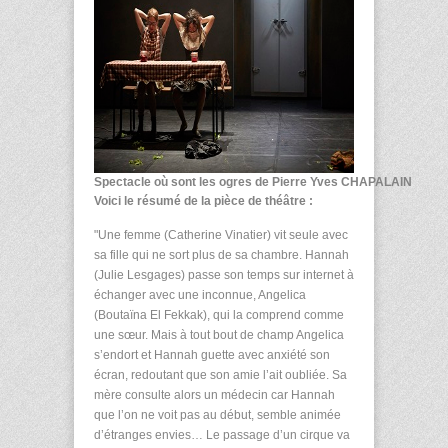
Spectacle où sont les ogres de Pierre Yves CHAPALAIN
Voici le résumé de la pièce de théâtre :
"Une femme (Catherine Vinatier) vit seule avec
sa fille qui ne sort plus de sa chambre. Hannah
(Julie Lesgages) passe son temps sur internet à
échanger avec une inconnue, Angelica
(Boutaïna El Fekkak), qui la comprend comme
une sœur. Mais à tout bout de champ Angelica
s’endort et Hannah guette avec anxiété son
écran, redoutant que son amie l’ait oubliée. Sa
mère consulte alors un médecin car Hannah
que l’on ne voit pas au début, semble animée
d’étranges envies… Le passage d’un cirque va