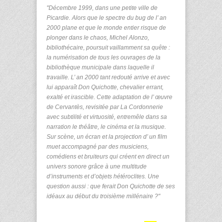
"Décembre 1999, dans une petite ville de
Picardie. Alors que le spectre du bug de l’ an
2000 plane et que le monde entier risque de
plonger dans le chaos, Michel Alonzo,
bibliothécaire, poursuit vaillamment sa quête :
la numérisation de tous les ouvrages de la
bibliothèque municipale dans laquelle il
travaille. L’ an 2000 tant redouté arrive et avec
lui apparaît Don Quichotte, chevalier errant,
exalté et irascible. Cette adaptation de l’ œuvre
de Cervantès, revisitée par La Cordonnerie
avec subtilité et virtuosité, entremêle dans sa
narration le théâtre, le cinéma et la musique.
Sur scène, un écran et la projection d’ un film
muet accompagné par des musiciens,
comédiens et bruiteurs qui créent en direct un
univers sonore grâce à une multitude
d’instruments et d’objets hétéroclites. Une
question aussi : que ferait Don Quichotte de ses
idéaux au début du troisième millénaire ?"