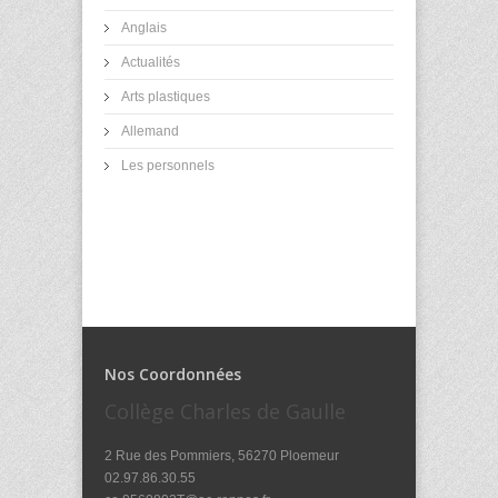
Anglais
Actualités
Arts plastiques
Allemand
Les personnels
Nos Coordonnées
Collège Charles de Gaulle
2 Rue des Pommiers, 56270 Ploemeur
02.97.86.30.55