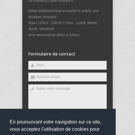
ce.0560802T@ac-rennes.fr
Notre établissement accueille le public aux
horaires suivants :
8hoo 12hoo - 13h30 17hoo - Lundi, Mardi,
Jeudi, Vendredi
et le mercredi de 8hoo à 12hoo
Formulaire de contact
En poursuivant votre navigation sur ce site,
Envoyer
vous acceptez l'utilisation de cookies pour