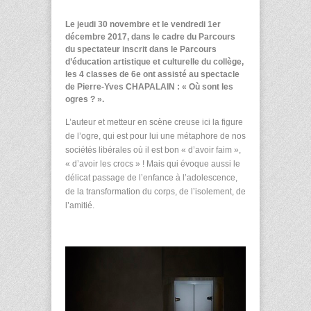
Le jeudi 30 novembre et le vendredi 1
er
décembre 2017, dans le cadre du Parcours
du spectateur inscrit dans le Parcours
d’éducation artistique et culturelle du collège,
les 4 classes de 6
e
ont assisté au spectacle
de Pierre-Yves CHAPALAIN : « Où sont les
ogres ? ».
L’auteur et metteur en scène creuse ici la figure
de l’ogre, qui est pour lui une métaphore de nos
sociétés libérales où il est bon « d’avoir faim »,
« d’avoir les crocs » ! Mais qui évoque aussi le
délicat passage de l’enfance à l’adolescence,
de la transformation du corps, de l’isolement, de
l’amitié.