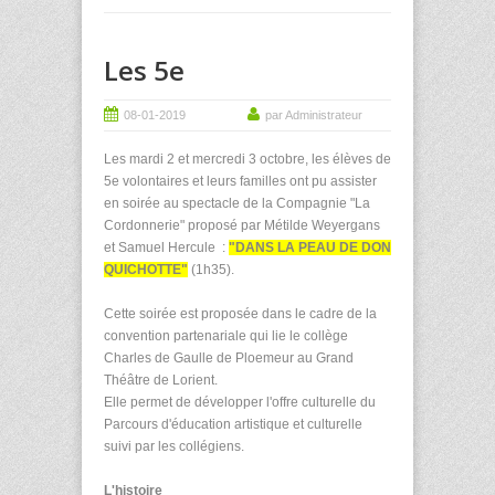
Les 5e
08-01-2019
par Administrateur
Les mardi 2 et mercredi 3 octobre, les élèves de
5e volontaires et leurs familles ont pu assister
en soirée au spectacle de la Compagnie "La
Cordonnerie" proposé par Métilde Weyergans
et Samuel Hercule :
"DANS LA PEAU DE DON
QUICHOTTE"
(1h35).
Cette soirée est proposée dans le cadre de la
convention partenariale qui lie le collège
Charles de Gaulle de Ploemeur au Grand
Théâtre de Lorient.
Elle permet de développer l'offre culturelle du
Parcours d'éducation artistique et culturelle
suivi par les collégiens.
L'histoire