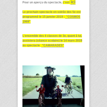
ici
Pour un aperçu du spectacle,
c'est
Le prochain spectacle en soirée des 5e est
programmé le 15 janvier 2019 :
"COSMOS
1969"
L'ensemble des 4 classes de 3e, quant à lui,
assistera (séance scolaire) le 14 mars 2019
au spectacle
"CAMARADES"