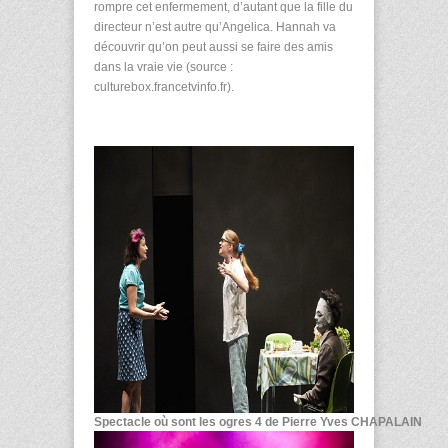
rompre cet enfermement, d’autant que la fille du
directeur n’est autre qu’Angelica. Hannah va
découvrir qu’on peut aussi se faire des amis
dans la vraie vie (source :
culturebox.francetvinfo.fr).
Spectacle où sont les ogres 4 de Pierre Yves CHAPALAIN