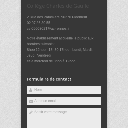
Collège Charles de Gaulle
2 Rue des Pommiers, 56270 Ploemeur
02.97.86.30.55
ce.0560802T@ac-rennes.fr
Notre établissement accueille le public aux
horaires suivants :
8hoo 12hoo - 13h30 17hoo - Lundi, Mardi,
Jeudi, Vendredi
et le mercredi de 8hoo à 12hoo
Formulaire de contact